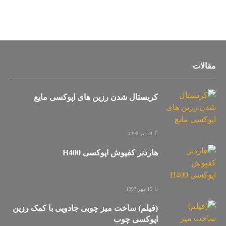
مقالات
کریستال شدن رزین های اپوکسی مایع
24 تیر 1398
هاردنر کفپوش اپوکسی H400
15 مهر 1397
(فیلم) ساخت میز چوبی جادویی با کمک رزین
اپوکسی چوب