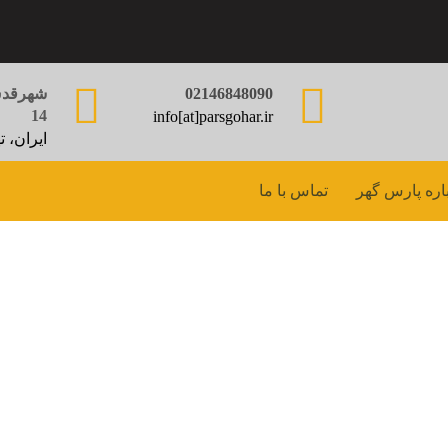
02146848090
شهرقدس،
14
info[at]parsgohar.ir
ایران، ت
اره پارس گهر
تماس با ما
 با اپوکسی برای محاف
چوب