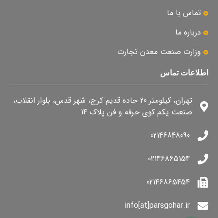
تماس با ما
درباره ما
وزارت صنعت معدن تجارت
اطلاعات تماس
تهران، کیلومتر 20 جاده قدیم کرج، شهر قدس، بلوار انقلاب،
صنعت یکم کوی حرفه و فن پلاک 14
02146848090
02146865154
02146865454
info[at]parsgohar.ir