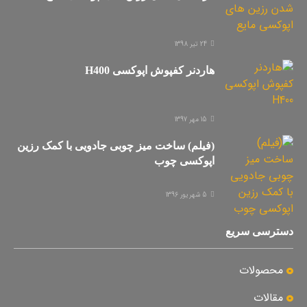
24 تیر 1398
هاردنر کفپوش اپوکسی H400
15 مهر 1397
(فیلم) ساخت میز چوبی جادویی با کمک رزین
اپوکسی چوب
5 شهریور 1396
دسترسی سریع
محصولات
مقالات