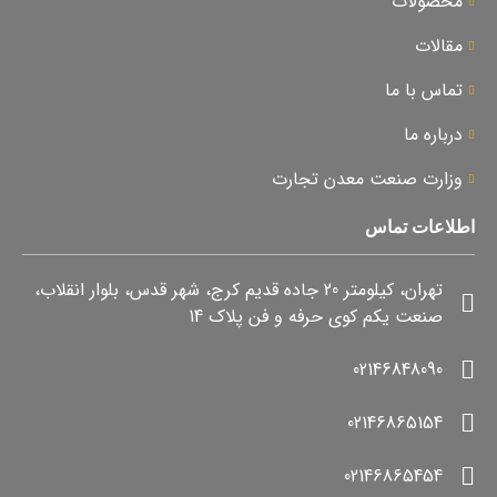
محصولات
مقالات
تماس با ما
درباره ما
وزارت صنعت معدن تجارت
اطلاعات تماس
تهران، کیلومتر 20 جاده قدیم کرج، شهر قدس، بلوار انقلاب،
صنعت یکم کوی حرفه و فن پلاک 14
02146848090
02146865154
02146865454