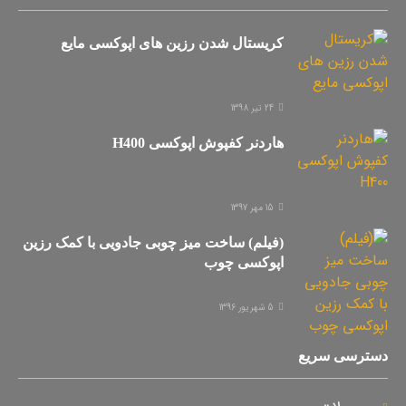
کریستال شدن رزین های اپوکسی مایع
24 تیر 1398
هاردنر کفپوش اپوکسی H400
15 مهر 1397
(فیلم) ساخت میز چوبی جادویی با کمک رزین
اپوکسی چوب
5 شهریور 1396
دسترسی سریع