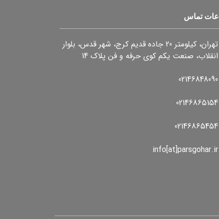
عات تماس
تهران، کیلومتر 20 جاده قدیم کرج، شهر قدس، بلوار
انقلاب، صنعت یکم کوی حرفه و فن پلاک 14
02146848090
02146865154
02146865454
info[at]parsgohar.ir