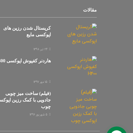
مقالات
کریستال شدن رزین های
اپوکسی مایع
24 تیر 1398
هاردنر کفپوش اپوکسی H400
15 مهر 1397
(فیلم) ساخت میز چوبی
جادویی با کمک رزین اپوک
چوب
5 شهریور 1396