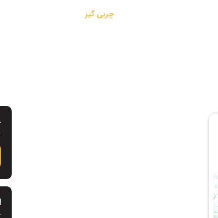
چربی گیر
ج
ا