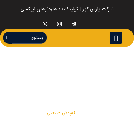
شرکت پارس گهر | تولیدکننده هاردنرهای اپوکسی
کفپوش صنعتی
کفپوش صنعتی