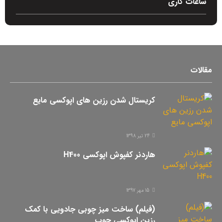
ساعات کاری
مقالات
کریستال شدن رزین های اپوکسی مایع
24 تیر 1398
هاردنر کفپوش اپوکسی H400
15 مهر 1397
(فیلم) ساخت میز چوبی جادویی با کمک
رزین اپوکسی چوب