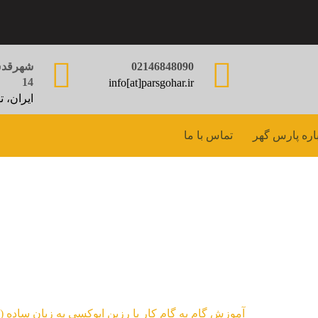
02146848090
شهرقدس،
14
info[at]parsgohar.ir
ایران، ت
اره پارس گهر
تماس با ما
 کار با رزین اپوکسی به 
مقالات
آموزش گام به گام کار با رزین اپوکسی به زبان ساده (3)