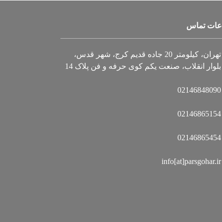
عات تماس
تهران، کیلومتر 20 جاده قدیم کرج، شهر قدس،
بلوار انقلاب، صنعت یکم کوی حرفه و فن پلاک 14
02146848090
02146865154
02146865454
info[at]parsgohar.ir