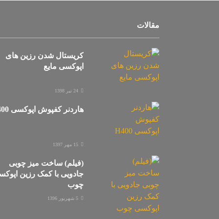
مقالات
کریستال شدن رزین های
اپوکسی مایع
24 تیر 1398
هاردنر کفپوش اپوکسی H400
15 مهر 1397
(فیلم) ساخت میز چوبی
جادویی با کمک رزین اپوک
چوب
5 شهریور 1396